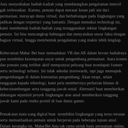
Asia menyediakan hadiah-hadiah yang mendatangkan pengalaman imersif
gak terlewatkan. Karena, pemain dapat merasai kesan jadi sisi dari
permainan, merayapi dunia virtual, dan berhubungan pada lingkungan yang
jadikan dengan terperinci yang fantastis. Dengan memakai technologi ini,
kami membentuk hadiah-hadiah yang menggunakan sekitar lingkungan
pemain. Ini bisa mencangkup hubungan dan menyatukan unsur fakta dengan
bagian virtual, hingga membentuk pengalaman yang makin lebih lengkap.
Keberanian Mabar Bet buat memadukan VR dan AR dalam brosur hadiahnya
pun membikin kesempatan anyar untuk pengembang permainan. Juara kontes
dan pemain yang terlibat aktif mempunyai peluang buat mendapati feature
serta technologi terbaru. Ini tidak sekedar merewards, tapi juga memupuk
pengembangan di dalam komunitas pengembang. Akan tetapi, selain
tanggapan kepada tehnologi, kami pula memberinya perhatian khusus di
kebersinambungan serta tanggung-jawab sosial. Alternatif buat memberikan
dukungan sejumlah proyek lingkungan atau amal memberikan tanggung
jawab kami pada resiko positif di luar dunia games.
Pemakaian mata uang digital buat membikin lingkungan yang terus-terusan
serta memanfaatkan pemain untuk berperan pada beberapa tujuan amal.
Dalam kerangka ini, MabarBet Asia tak cuma untuk basis permainan online,