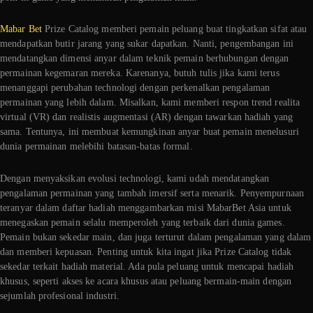
Mabar Bet
Prize Catalog memberi pemain peluang buat tingkatkan sifat atau
mendapatkan butir jarang yang sukar dapatkan. Nanti, pengembangan ini
mendatangkan dimensi anyar dalam teknik pemain berhubungan dengan
permainan kegemaran mereka. Karenanya, butuh tulis jika kami terus
menanggapi perubahan technologi dengan perkenalkan pengalaman
permainan yang lebih dalam. Misalkan, kami memberi respon trend realita
virtual (VR) dan realistis augmentasi (AR) dengan tawarkan hadiah yang
sama. Tentunya, ini membuat kemungkinan anyar buat pemain menelusuri
dunia permainan melebihi batasan-batas formal.
Dengan menyaksikan evolusi technologi, kami udah mendatangkan
pengalaman permainan yang tambah imersif serta menarik. Penyempurnaan
teranyar dalam daftar hadiah menggambarkan misi MabarBet Asia untuk
menegaskan pemain selalu memperoleh yang terbaik dari dunia games.
Pemain bukan sekedar main, dan juga terturut dalam pengalaman yang dalam
dan memberi kepuasan. Penting untuk kita ingat jika Prize Catalog tidak
sekedar terkait hadiah material. Ada pula peluang untuk mencapai hadiah
khusus, seperti akses ke acara khusus atau peluang bermain-main dengan
sejumlah profesional industri.