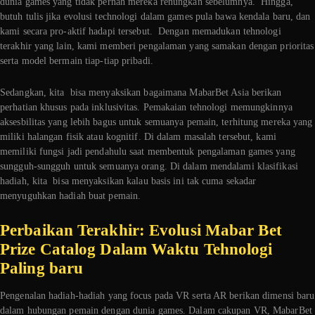
dunia games yang tidak pernah mereka renungkan sebelumnya. Hingga,
butuh tulis jika evolusi technologi dalam games pula bawa kendala baru, dan
kami secara pro-aktif hadapi tersebut. Dengan memadukan tehnologi
terakhir yang lain, kami memberi pengalaman yang samakan dengan prioritas
serta model bermain tiap-tiap pribadi.
Sedangkan, kita bisa menyaksikan bagaimana MabarBet Asia berikan
perhatian khusus pada inklusivitas. Pemakaian tehnologi memungkinnya
aksesbilitas yang lebih bagus untuk semuanya pemain, terhitung mereka yang
miliki halangan fisik atau kognitif. Di dalam masalah tersebut, kami
memiliki fungsi jadi pendahulu saat membentuk pengalaman games yang
sungguh-sungguh untuk semuanya orang. Di dalam mendalami klasifikasi
hadiah, kita bisa menyaksikan kalau basis ini tak cuma sekadar
menyuguhkan hadiah buat pemain.
Perbaikan Terakhir: Evolusi Mabar Bet
Prize Catalog Dalam Waktu Tehnologi
Paling baru
Pengenalan hadiah-hadiah yang focus pada VR serta AR berikan dimensi baru
dalam hubungan pemain dengan dunia games. Dalam cakupan VR, MabarBet