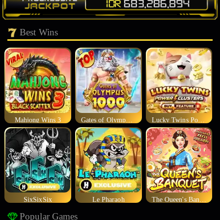
Best Wins
Mahjong Wins 3
Gates of Olympus 1000
Lucky Twins Power Clusters
SixSixSix
Le Pharaoh
The Queen's Banquet
Popular Games