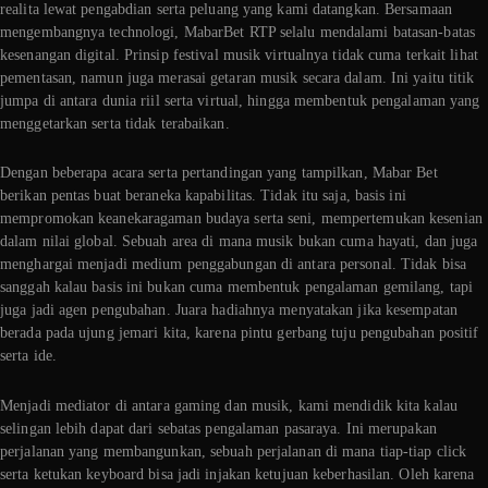
realita lewat pengabdian serta peluang yang kami datangkan. Bersamaan
mengembangnya technologi, MabarBet RTP selalu mendalami batasan-batas
kesenangan digital. Prinsip festival musik virtualnya tidak cuma terkait lihat
pementasan, namun juga merasai getaran musik secara dalam. Ini yaitu titik
jumpa di antara dunia riil serta virtual, hingga membentuk pengalaman yang
menggetarkan serta tidak terabaikan.
Dengan beberapa acara serta pertandingan yang tampilkan, Mabar Bet
berikan pentas buat beraneka kapabilitas. Tidak itu saja, basis ini
mempromokan keanekaragaman budaya serta seni, mempertemukan kesenian
dalam nilai global. Sebuah area di mana musik bukan cuma hayati, dan juga
menghargai menjadi medium penggabungan di antara personal. Tidak bisa
sanggah kalau basis ini bukan cuma membentuk pengalaman gemilang, tapi
juga jadi agen pengubahan. Juara hadiahnya menyatakan jika kesempatan
berada pada ujung jemari kita, karena pintu gerbang tuju pengubahan positif
serta ide.
Menjadi mediator di antara gaming dan musik, kami mendidik kita kalau
selingan lebih dapat dari sebatas pengalaman pasaraya. Ini merupakan
perjalanan yang membangunkan, sebuah perjalanan di mana tiap-tiap click
serta ketukan keyboard bisa jadi injakan ketujuan keberhasilan. Oleh karena