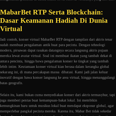
MabarBet RTP Serta Blockchain:
Dasar Keamanan Hadiah Di Dunia
Virtual
Jadi contoh, konser virtual MabarBet RTP dengan tampilan dari aktris tenar
sudah membuat pengalaman antik buat para pecinta. Dengan tehnologi
modern, pirsawan dapat rasakan datangnya secara langsung aktris pujaan
mereka lewat avatar virtual. Soal ini membuat ikatan yang tambah dekat di
antara pencinta, hingga bawa pengalaman konser ke tingkat yang tambah
lebih intim. Keutamaan konser virtual kian berasa dalam kerangka global
sekarang ini, di mana percakapan massa dibatasi. Kami jadi jalan keluar
inovatif dengan bawa konser langsung ke area virtual, hingga menanggulangi
batas geografis.
Selain itu, kami bukan cuma menyediakan konser dari aktris termasyhur, tapi
juga memberi pentas buat kemampuan-bakat lokal. Ini membikin
kemungkinan baru untuk musikus lokal buat mendapat eksposur global, agar
memperlebar pangkal pecinta mereka. Karena itu, Mabar Bet tidak sekedar