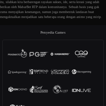
itu, silahkan kita berbarengan rayakan sukses, ide, serta kreasi yang udah
berikan oleh MabarBet RTP dalam komunitasnya. Sebuah basis yang gak
cuma menyajikan kesenangan, namun juga membentuk landasan buat
mengaktualkan menjadikan satu beberapa orang dengan animo yang mirip.
Penyedia Games