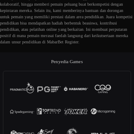
kolaboratif, hingga memberi pemain peluang buat berkompetisi dengan
kepintaran mereka. Selain itu, kami memberinya bantuan dan dorongan
untuk pemain yang memiliki prestasi dalam area pendidikan. Juara kompetisi
pendidikan bisa mendapatkan hadiah berbentuk beasiswa, kontribusi
pendidikan, atau pelatihan online yang berkaitan. Ini membuat perputaran
positif di mana pemain merasai faedah langsung dari keikutsertaan mereka
dalam unsur pendidikan di MabarBet Register.
Penyedia Games