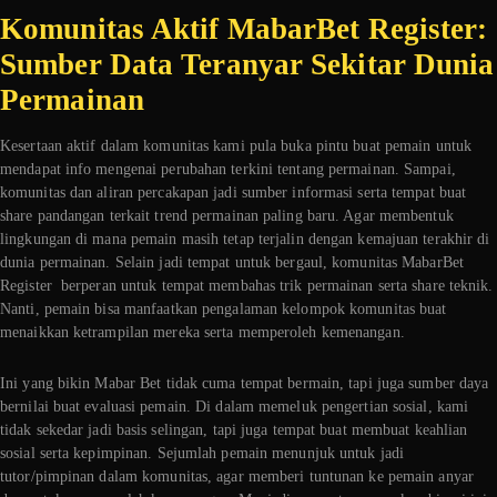
Komunitas Aktif MabarBet Register:
Sumber Data Teranyar Sekitar Dunia
Permainan
Kesertaan aktif dalam komunitas kami pula buka pintu buat pemain untuk
mendapat info mengenai perubahan terkini tentang permainan. Sampai,
komunitas dan aliran percakapan jadi sumber informasi serta tempat buat
share pandangan terkait trend permainan paling baru. Agar membentuk
lingkungan di mana pemain masih tetap terjalin dengan kemajuan terakhir di
dunia permainan. Selain jadi tempat untuk bergaul, komunitas MabarBet
Register berperan untuk tempat membahas trik permainan serta share teknik.
Nanti, pemain bisa manfaatkan pengalaman kelompok komunitas buat
menaikkan ketrampilan mereka serta memperoleh kemenangan.
Ini yang bikin Mabar Bet tidak cuma tempat bermain, tapi juga sumber daya
bernilai buat evaluasi pemain. Di dalam memeluk pengertian sosial, kami
tidak sekedar jadi basis selingan, tapi juga tempat buat membuat keahlian
sosial serta kepimpinan. Sejumlah pemain menunjuk untuk jadi
tutor/pimpinan dalam komunitas, agar memberi tuntunan ke pemain anyar