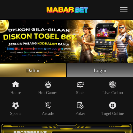
Beranda
Slot Online
Live Casino
Sportsbook
Arcade
Togel Online
Daftar
Login
Poker
Whatsapp
Home
Hot Games
Slots
Live Casino
Telegram
Sports
Arcade
Poker
Togel Online
Livechat